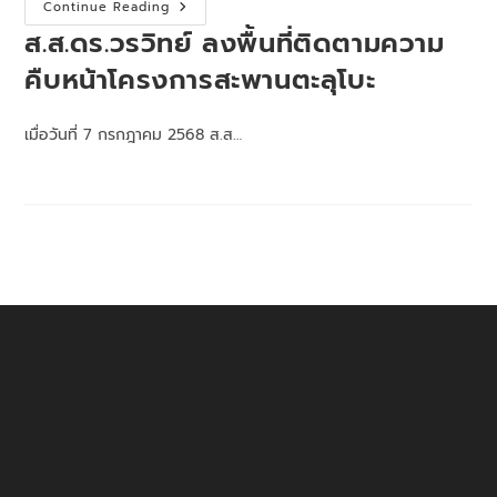
ส.ส.ดร.ว
Continue Reading
รวิ
ส.ส.ดร.วรวิทย์ ลงพื้นที่ติดตามความ
ทย์
ลงพื้น
ที่
คืบหน้าโครงการสะพานตะลุโบะ
ติดตาม
ความ
คืบ
หน้า
เมื่อวันที่ 7 กรกฎาคม 2568 ส.ส…
โครงการ
สะพาน
ตะ
ลุ
โบะ